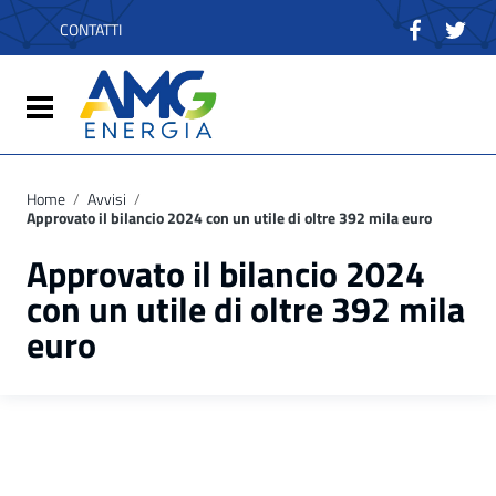
Vai ai contenuti
Vai al menu di navigazione
CONTATTI
Vai al footer
Attiva / disattiva la navigazione
Home
/
Avvisi
/
Approvato il bilancio 2024 con un utile di oltre 392 mila euro
Approvato il bilancio 2024
con un utile di oltre 392 mila
euro