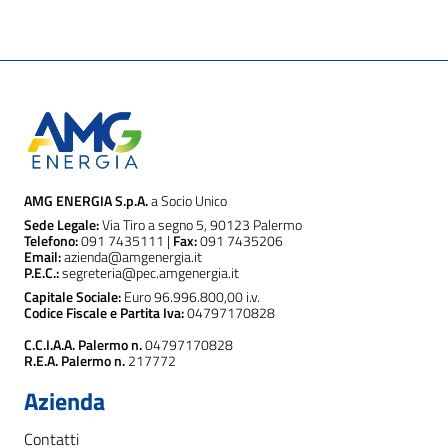
AMG ENERGIA S.p.A.
a Socio Unico
Sede Legale:
Via Tiro a segno 5, 90123 Palermo
Telefono:
091 7435111 |
Fax:
091 7435206
Email:
azienda@amgenergia.it
P.E.C.:
segreteria@pec.amgenergia.it
Capitale Sociale:
Euro 96.996.800,00 i.v.
Codice Fiscale e Partita Iva:
04797170828
C.C.I.A.A. Palermo n.
04797170828
R.E.A. Palermo n.
217772
Azienda
Contatti