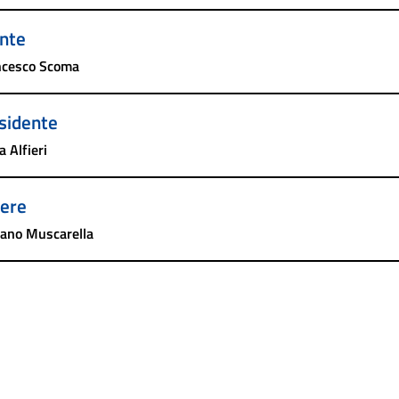
nte
ncesco Scoma
sidente
a Alfieri
iere
fano Muscarella