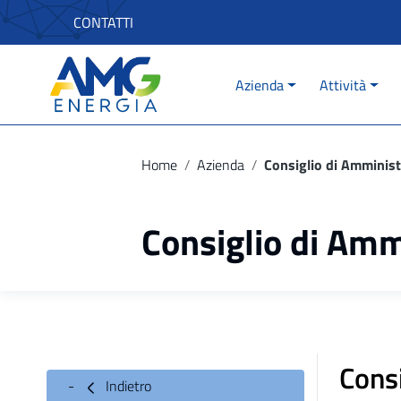
Vai ai contenuti
CONTATTI
Vai al menu di navigazione
Vai al footer
Azienda
Attività
Home
/
Azienda
/
Consiglio di Amminist
Consiglio di Amm
Cons
Indietro