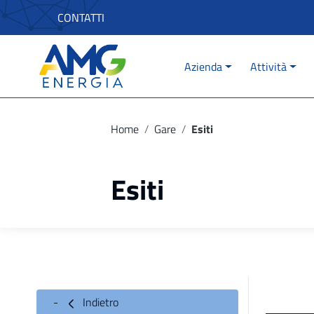
Vai ai contenuti
CONTATTI
Vai al menu di navigazione
Vai al footer
Azienda
Attività
Home
/
Gare
/
Esiti
Esiti
Indietro