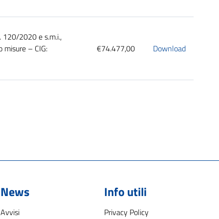
. 120/2020 e s.m.i.,
io misure – CIG:
€74.477,00
Download
News
Info utili
Avvisi
Privacy Policy