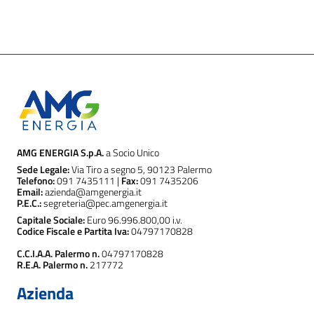
AMG ENERGIA S.p.A.
a Socio Unico
Sede Legale:
Via Tiro a segno 5, 90123 Palermo
Telefono:
091 7435111 |
Fax:
091 7435206
Email:
azienda@amgenergia.it
P.E.C.:
segreteria@pec.amgenergia.it
Capitale Sociale:
Euro 96.996.800,00 i.v.
Codice Fiscale e Partita Iva:
04797170828
C.C.I.A.A. Palermo n.
04797170828
R.E.A. Palermo n.
217772
Azienda