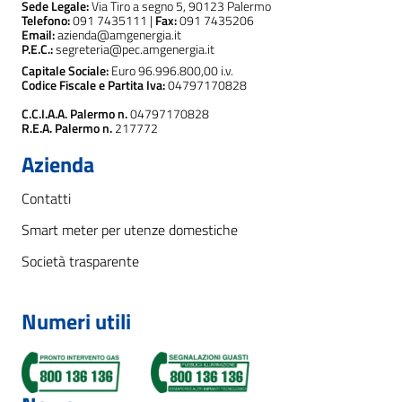
Sede Legale:
Via Tiro a segno 5, 90123 Palermo
Telefono:
091 7435111 |
Fax:
091 7435206
Email:
azienda@amgenergia.it
P.E.C.:
segreteria@pec.amgenergia.it
Capitale Sociale:
Euro 96.996.800,00 i.v.
Codice Fiscale e Partita Iva:
04797170828
C.C.I.A.A. Palermo n.
04797170828
R.E.A. Palermo n.
217772
Azienda
Contatti
Smart meter per utenze domestiche
Società trasparente
Numeri utili