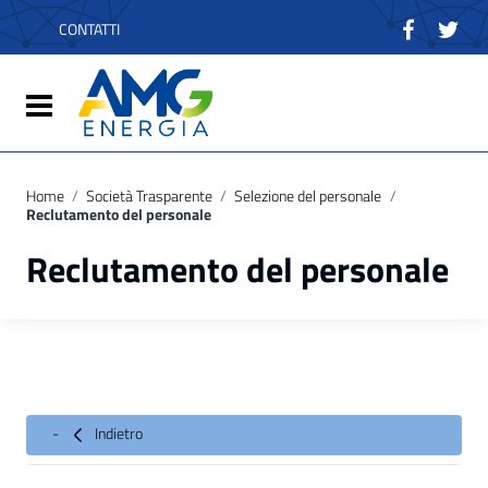
Vai ai contenuti
Vai al menu di navigazione
CONTATTI
Vai al footer
Attiva / disattiva la navigazione
Home
/
Società Trasparente
/
Selezione del personale
/
Reclutamento del personale
Reclutamento del personale
Indietro