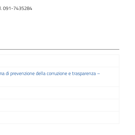
l. 091-7435284
ema di prevenzione della corruzione e trasparenza –
Download
Download
Download
Download
Download
Download