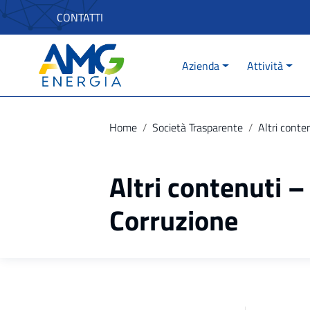
Vai ai contenuti
CONTATTI
Vai al menu di navigazione
Vai al footer
Azienda
Attività
Home
/
Società Trasparente
/
Altri conte
Altri contenuti –
Corruzione