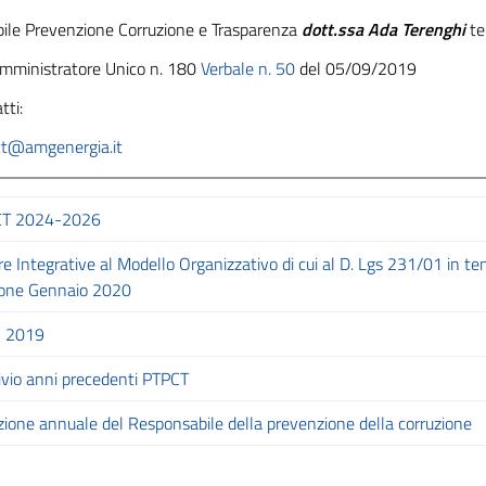
ile Prevenzione Corruzione e Trasparenza
dott.ssa Ada Terenghi
te
Amministratore Unico n. 180
Verbale n. 50
del 05/09/2019
tti:
ct@amgenergia.it
CT 2024-2026
re Integrative al Modello Organizzativo di cui al D. Lgs 231/01 in t
ione Gennaio 2020
PTPCT-2024-2026-Delibera-del-29-01-2024
 2019
ALL.-1-Risk-Assessment-L.190-PTPCT-2024-2026
MOG Edizione 2020
ivio anni precedenti PTPCT
MOG-231-parte-generale
zione annuale del Responsabile della prevenzione della corruzione
ALL.-2-Tabella-Obblighi-di-Pubblicazione-2024-2026
MOG 2018
AMG_MOG-231_All_A_gen-19