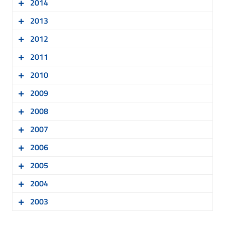
2014
Bilancio Consolidato
Download
Bilancio d’esercizio
Download
2013
Bilancio Consolidato
Download
Bilancio d’esercizio
Download
2012
Bilancio Consolidato
Download
Bilancio d’esercizio
Download
2011
Bilancio Consolidato
Download
Bilancio d’esercizio
Download
2010
Bilancio Consolidato
Download
Bilancio d’esercizio
Download
2009
Bilancio Consolidato
Download
Bilancio d’esercizio
Download
2008
Bilancio Consolidato
Download
Bilancio d’esercizio
Download
2007
Bilancio Consolidato
Download
Bilancio d’esercizio
Download
2006
Bilancio Consolidato
Download
Bilancio Consolidato
Download
2005
Bilancio Consolidato
Download
Bilancio Consolidato
Download
2004
Bilancio Consolidato
Download
2003
Bilancio Consolidato
Download