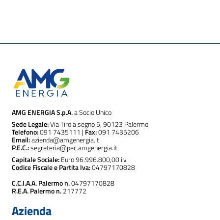
Bilancio Consolidato
Download
AMG ENERGIA S.p.A.
a Socio Unico
Sede Legale:
Via Tiro a segno 5, 90123 Palermo
Telefono:
091 7435111 |
Fax:
091 7435206
Email:
azienda@amgenergia.it
P.E.C.:
segreteria@pec.amgenergia.it
Capitale Sociale:
Euro 96.996.800,00 i.v.
Codice Fiscale e Partita Iva:
04797170828
C.C.I.A.A. Palermo n.
04797170828
R.E.A. Palermo n.
217772
Azienda