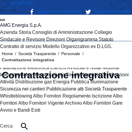
Vai ai contenuti
CONTATTI
Vai al menu di navigazione
Seguici su Facebook
Seguici su Twitter
Vai al footer
Attiva / disattiva la navigazione
AMG Energia S.p.A.
Menu principale
Azienda Storia Consiglio di Amministrazione Collegio
Sindacale e Revisore Direzioni Organigramma Statuto
Contratto di servizio Modello Organizzativo ex D.LGS.
231/2001 Gruppo AMG Energia Bilanci Regolamenti Società
Home
/
Società Trasparente
/
Personale
/
Contrattazione integrativa
Trasparente Privacy Regolamento UE 679/2016-GDPR
Fatturazione elettronica Elenchi Avvocati e Notai Mobilità
Contrattazione integrativa
Interaziendale – nessun avviso Tirocini formativi Certificazioni
Attività Distribuzione gas Energia Pubblica Illuminazione
Sicurezza nei cantieri Pubblicazione atti Società Trasparente
Whistleblowing Albo Fornitori Regolamento Iscrizione Albo
Fornitori Albo Fornitori Vigente Archivio Albo Fornitori Gare
Avvisi e Bandi Esiti
Cerca