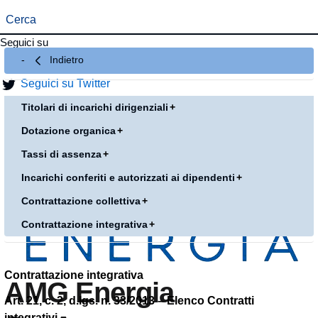
Seguici su
Indietro
Seguici su Facebook
Seguici su Twitter
Titolari di incarichi dirigenziali
Dotazione organica
Tassi di assenza
Incarichi conferiti e autorizzati ai dipendenti
Contrattazione collettiva
Contrattazione integrativa
Contrattazione integrativa
AMG Energia
Art. 21, c. 2, d.lgs. n. 33/2013 – Elenco Contratti
integrativi