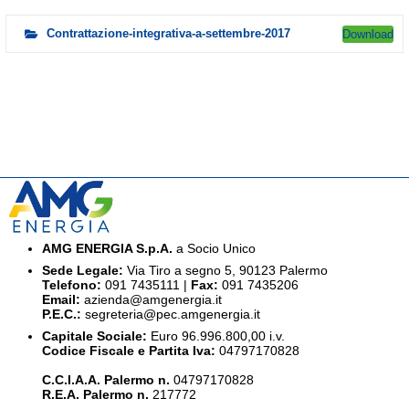
Contrattazione-integrativa-a-settembre-2017
Download
AMG ENERGIA S.p.A.
a Socio Unico
Sede Legale:
Via Tiro a segno 5, 90123 Palermo
Telefono:
091 7435111 |
Fax:
091 7435206
Email:
azienda@amgenergia.it
P.E.C.:
segreteria@pec.amgenergia.it
Capitale Sociale:
Euro 96.996.800,00 i.v.
Codice Fiscale e Partita Iva:
04797170828
C.C.I.A.A. Palermo n.
04797170828
R.E.A. Palermo n.
217772