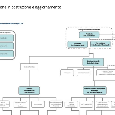
ione in costruzione e aggiornamento