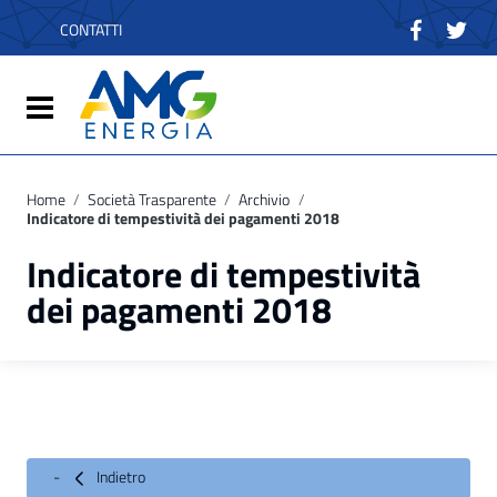
Vai ai contenuti
Vai al menu di navigazione
CONTATTI
Vai al footer
Attiva / disattiva la navigazione
Home
/
Società Trasparente
/
Archivio
/
Indicatore di tempestività dei pagamenti 2018
Indicatore di tempestività
dei pagamenti 2018
Indietro