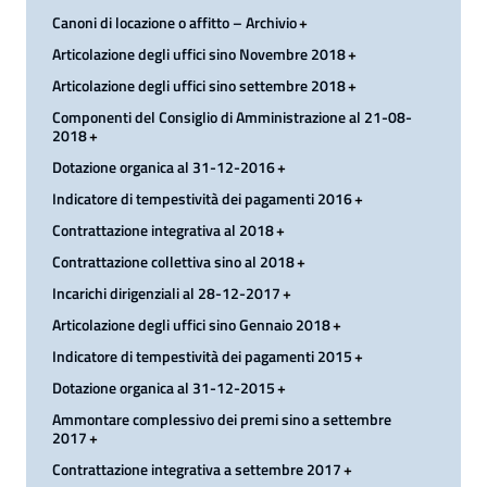
Canoni di locazione o affitto – Archivio
Articolazione degli uffici sino Novembre 2018
Articolazione degli uffici sino settembre 2018
Componenti del Consiglio di Amministrazione al 21-08-
2018
Dotazione organica al 31-12-2016
Indicatore di tempestività dei pagamenti 2016
Contrattazione integrativa al 2018
Contrattazione collettiva sino al 2018
Incarichi dirigenziali al 28-12-2017
Articolazione degli uffici sino Gennaio 2018
Indicatore di tempestività dei pagamenti 2015
Dotazione organica al 31-12-2015
Ammontare complessivo dei premi sino a settembre
2017
Contrattazione integrativa a settembre 2017