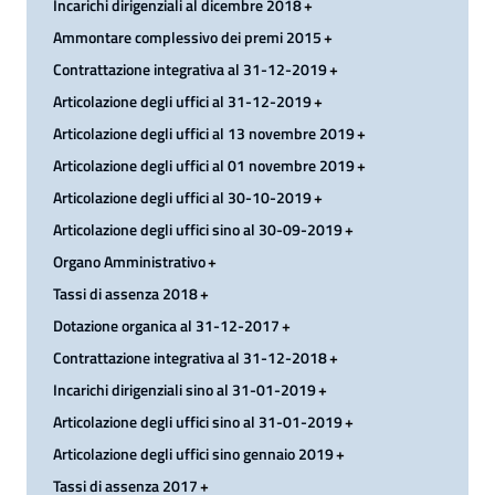
Incarichi dirigenziali al dicembre 2018
Ammontare complessivo dei premi 2015
Contrattazione integrativa al 31-12-2019
Articolazione degli uffici al 31-12-2019
Articolazione degli uffici al 13 novembre 2019
Articolazione degli uffici al 01 novembre 2019
Articolazione degli uffici al 30-10-2019
Articolazione degli uffici sino al 30-09-2019
Organo Amministrativo
Tassi di assenza 2018
Dotazione organica al 31-12-2017
Contrattazione integrativa al 31-12-2018
Incarichi dirigenziali sino al 31-01-2019
Articolazione degli uffici sino al 31-01-2019
Articolazione degli uffici sino gennaio 2019
Tassi di assenza 2017