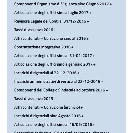
Componenti Organismo di Vigilanza sino Giugno 2017
Articolazione degli uffici sino a luglio 2017
Revisore Legale dei Conti al 31/12/2016
Tassi di assenza 2016
Altri contenuti – Corruzione sino al 2016
Contrattazione integrativa 2016
Articolazione degli uffici sino al 31-01-2017
Articolazione degli uffici sino a gennaio 2017
Incarichi dirigenziali al 22-12-2016
Incarichi amministrativi di vertice al 22-12-2016
Componenti del Collegio Sindacale ad ottobre 2016
Tassi di assenza 2015
Altri contenuti – Corruzione (archivio)
Incarichi dirigenziali sino Agosto 2016
Articolazione degli uffici sino al 16/05/2016