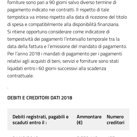
forniture sono pari a 90 giorni salvo diverso termine di
pagamento indicato nei contratti. Il rispetto di tale
tempistica va inteso rispetto alla data di ricezione del titolo
di spesa e compatibilmente alla disponibilità finanziaria.
Si ritiene opportuno considerare come indicatore di
tempestività dei pagamenti l’intervallo temporale tra la
data della fattura e l’emissione del mandato di pagamento.
Per l’anno 2018 i mandati di pagamento per i pagamenti
relativi agli acquisti di beni, servizi e forniture sono stati
liquidati entro i 60 giorni successivi alla scadenza
contrattuale.
.
DEBITI E CREDITORI DATI 2018
Debiti registrati, pagabili e
Ammontare
Numero
scaduti entro il :
(€)
creditori