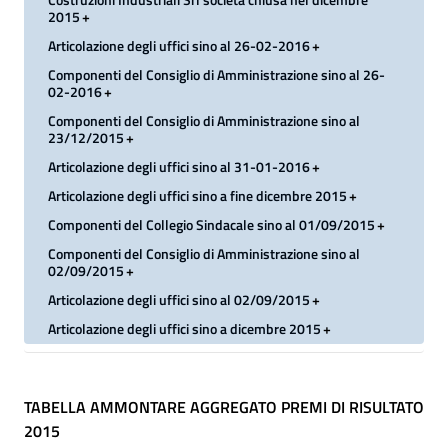
Costruzioni Industriali Srl società chiusa nel dicembre
2015
Articolazione degli uffici sino al 26-02-2016
Componenti del Consiglio di Amministrazione sino al 26-
02-2016
Componenti del Consiglio di Amministrazione sino al
23/12/2015
Articolazione degli uffici sino al 31-01-2016
Articolazione degli uffici sino a fine dicembre 2015
Componenti del Collegio Sindacale sino al 01/09/2015
Componenti del Consiglio di Amministrazione sino al
02/09/2015
Articolazione degli uffici sino al 02/09/2015
Articolazione degli uffici sino a dicembre 2015
TABELLA AMMONTARE AGGREGATO PREMI DI RISULTATO
2015