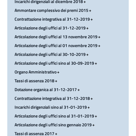
Incarichi dirigenziali al dicembre 2018
Ammontare complessivo dei premi 2015
Contrattazione integrativa al 31-12-2019
Articolazione degli uffici al 31-12-2019
Articolazione degli uffici al 13 novembre 2019
Articolazione degli uffici al 01 novembre 2019
Articolazione degli uffici al 30-10-2019
Articolazione degli uffici sino al 30-09-2019
Organo Amministrativo
Tassi di assenza 2018
Dotazione organica al 31-12-2017
Contrattazione integrativa al 31-12-2018
Incarichi dirigenziali sino al 31-01-2019
Articolazione degli uffici sino al 31-01-2019
Articolazione degli uffici sino gennaio 2019
Tassi di assenza 2017