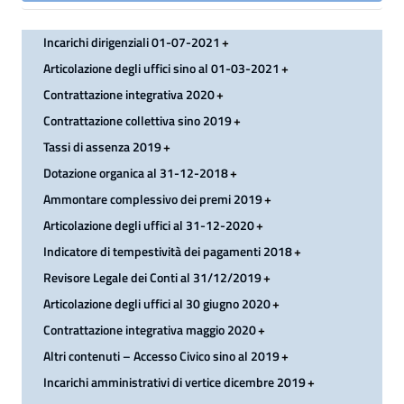
Incarichi dirigenziali 01-07-2021
Articolazione degli uffici sino al 01-03-2021
Contrattazione integrativa 2020
Contrattazione collettiva sino 2019
Tassi di assenza 2019
Dotazione organica al 31-12-2018
Ammontare complessivo dei premi 2019
Articolazione degli uffici al 31-12-2020
Indicatore di tempestività dei pagamenti 2018
Revisore Legale dei Conti al 31/12/2019
Articolazione degli uffici al 30 giugno 2020
Contrattazione integrativa maggio 2020
Altri contenuti – Accesso Civico sino al 2019
Incarichi amministrativi di vertice dicembre 2019